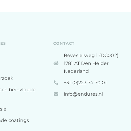
IES
CONTACT
Bevesierweg 1 (DC002)
1781 AT Den Helder
Nederland
rzoek
+31 (0)223 74 70 01​
isch beïnvloede
info@endures.nl
sie
de coatings