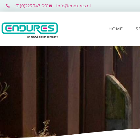
+31(0)223 747 001​
info@endures.nl
HOME
S