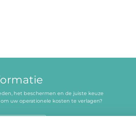
formatie
den, het beschermen en de juiste keuze
n om uw operationele kosten te verlagen?
CT OPNEMEN