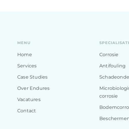
MENU
SPECIALISAT
Home
Corrosie
Services
Antifouling
Case Studies
Schadeonde
Over Endures
Microbiolog
corrosie
Vacatures
Bodemcorro
Contact
Beschermen