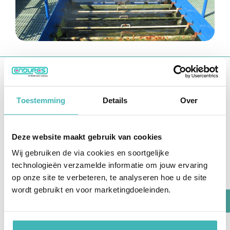
Weerstandstests van antifouling
coatings
Toestemming
Details
Over
Het principe van deze test is het uitvoeren van
vergelijkende metingen van de
wrijvingsweerstand van gecoate schijven met en
Deze website maakt gebruik van cookies
zonder vervuiling. Naast statische
Wij gebruiken de via cookies en soortgelijke
blootstellingstests op vlotten geeft deze test
technologieën verzamelde informatie om jouw ervaring
relevante informatie over de aangroei- en
op onze site te verbeteren, te analyseren hoe u de site
lossingseigenschappen van rompcoatings.
wordt gebruikt en voor marketingdoeleinden.
Deze test wordt uitgevoerd met de Friction Disk
Machine die beschikbaar is in het Endures
laboratorium. Verven die worden onderzocht,