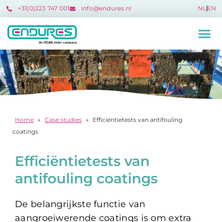
+31(0)223 747 001​
info@endures.nl
NL
EN
Home
»
Case studies
»
Efficiëntietests van antifouling
coatings
Efficiëntietests van
antifouling coatings
De belangrijkste functie van
aangroeiwerende coatings is om extra