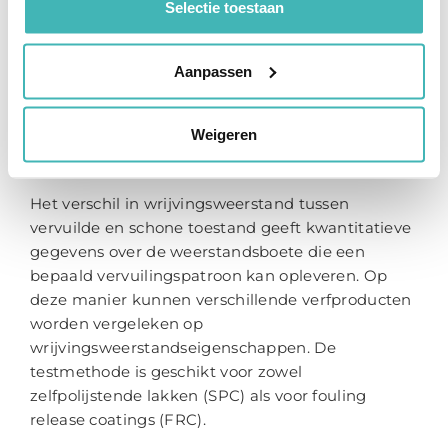
Selectie toestaan
moeten op ronde schijven worden aangebracht.
De gecoate schijven worden eerst in schone staat
gemeten, vervolgens gedurende een bepaalde
Aanpassen
tijd blootgesteld in de haven van Den Helder waar
ze vervuild raken en vervolgens naar het
Weigeren
laboratorium worden gehaald voor een tweede
weerstandsmeting.
Het verschil in wrijvingsweerstand tussen
vervuilde en schone toestand geeft kwantitatieve
gegevens over de weerstandsboete die een
bepaald vervuilingspatroon kan opleveren. Op
deze manier kunnen verschillende verfproducten
worden vergeleken op
wrijvingsweerstandseigenschappen. De
testmethode is geschikt voor zowel
zelfpolijstende lakken (SPC) als voor fouling
release coatings (FRC).